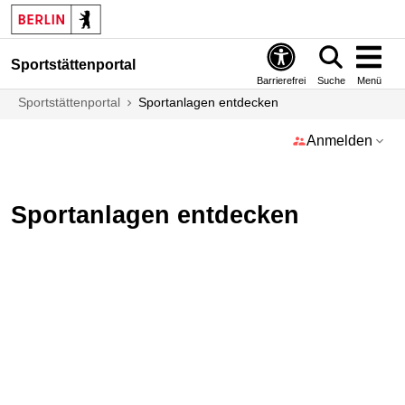
Sportstättenportal
Barrierefrei
Suche
Menü
Sportstättenportal
Sportanlagen entdecken
Anmelden
Sportanlagen entdecken
Sportanlagen
barrierefrei
als
Liste
anzeigen