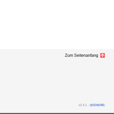
Zum Seitenanfang
v2.4.1
-
(
b504b5f8
)