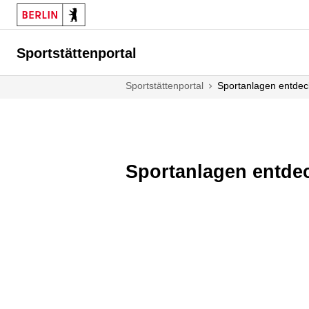
Sportstättenportal
Sportstättenportal
Sportanlagen entde
Sportanlagen entde
Sportanlagen
barrierefrei
als
Liste
anzeigen