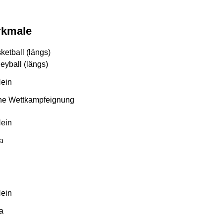
rkmale
ketball (längs)
leyball (längs)
ein
ne Wettkampfeignung
ein
a
ein
a