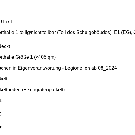
01571
rthalle 1-teilig/nicht teilbar (Teil des Schulgebäudes), E1 (EG)
eckt
rthalle Größe 1 (<405 qm)
chen in Eigenverantwortung - Legionellen ab 08_2024
kett
kettboden (Fischgrätenparkett)
41
6
7