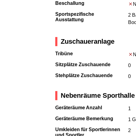
Beschallung
N
Sportspezifische
2 B
Ausstattung
Bod
Zuschaueranlage
Tribüne
N
Sitzplätze Zuschauende
0
Stehplätze Zuschauende
0
Nebenräume Sporthalle
Geräteräume Anzahl
1
Geräteräume Bemerkung
1 G
Umkleiden für Sportlerinnen
2
und Sportler