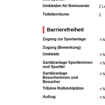
Umkleiden für Betreuende
2 L
Toilettenräume
2
Barrierefreiheit
Zugang zur Sportanlage
N
Zugang (Bemerkung)
Umkleide
N
Sanitäranlage Sportlerinnen
N
und Sportler
Sanitäranlage
N
Besucherinnen und
Besucher
Tribüne Rollstuhlplätze
N
Aufzug
N