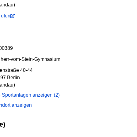
andau)
rufen
00389
iherr-vom-Stein-Gymnasium
enstraße 40-44
97 Berlin
andau)
e Sportanlagen anzeigen (2)
ndort anzeigen
e)