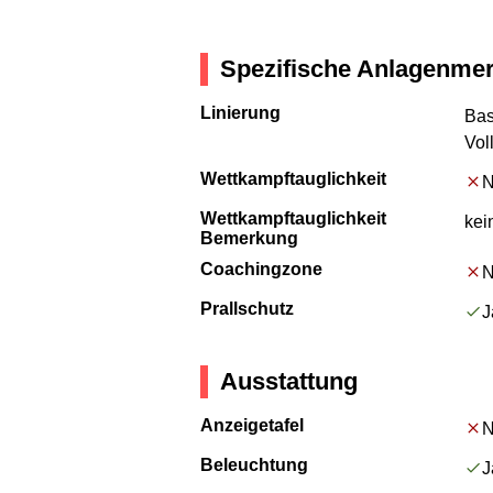
Spezifische Anlagenme
Linierung
Bas
Vol
Wettkampftauglichkeit
N
Wettkampftauglichkeit
kei
Bemerkung
Coachingzone
N
Prallschutz
J
Ausstattung
Anzeigetafel
N
Beleuchtung
J