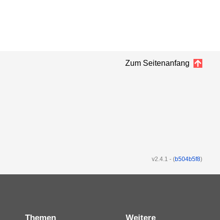
Zum Seitenanfang
v2.4.1
-
(
b504b5f8
)
Themen
Weitere