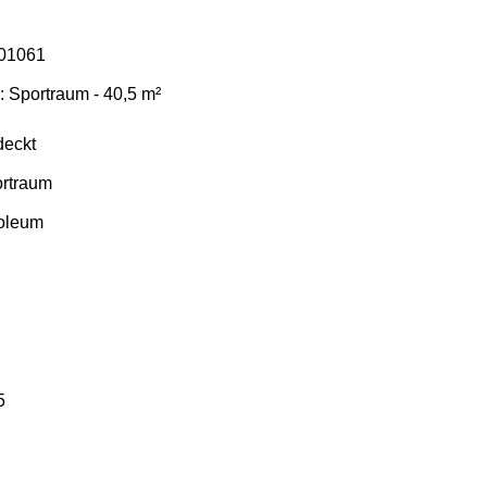
01061
: Sportraum - 40,5 m²
eckt
rtraum
oleum
5