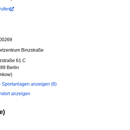
rufen
00269
rtzentrum Binzstraße
zstraße 61 C
89 Berlin
nkow)
e Sportanlagen anzeigen (8)
ndort anzeigen
e)