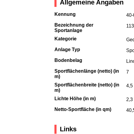
Allgemeine Angaben
Kennung
40-
Bezeichnung der
113
Sportanlage
Kategorie
Ged
Anlage Typ
Spo
Bodenbelag
Lin
Sportflächenlänge (netto) (in
7
m)
Sportflächenbreite (netto) (in
4,5
m)
Lichte Höhe (in m)
2,3
Netto-Sportfläche (in qm)
40,
Links